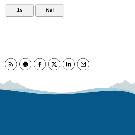
Ja
Nei
Abonner på RSS
Skriv ut
Del på Facebook
Del på Twitter
Del på LinkedIn
Tips en venn