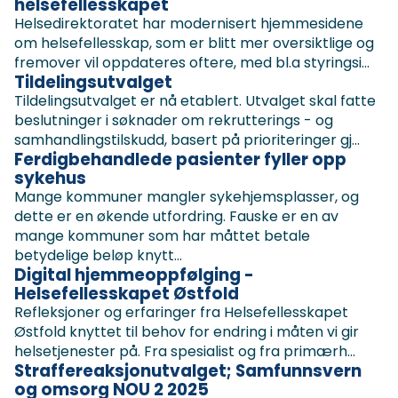
helsefellesskapet
Helsedirektoratet har modernisert hjemmesidene
om helsefellesskap, som er blitt mer oversiktlige og
fremover vil oppdateres oftere, med bl.a styringsi...
Tildelingsutvalget
Tildelingsutvalget er nå etablert. Utvalget skal fatte
beslutninger i søknader om rekrutterings - og
samhandlingstilskudd, basert på prioriteringer gj...
Ferdigbehandlede pasienter fyller opp
sykehus
Mange kommuner mangler sykehjemsplasser, og
dette er en økende utfordring. Fauske er en av
mange kommuner som har måttet betale
betydelige beløp knytt...
Digital hjemmeoppfølging -
Helsefellesskapet Østfold
Refleksjoner og erfaringer fra Helsefellesskapet
Østfold knyttet til behov for endring i måten vi gir
helsetjenester på. Fra spesialist og fra primærh...
Straffereaksjonutvalget; Samfunnsvern
og omsorg NOU 2 2025