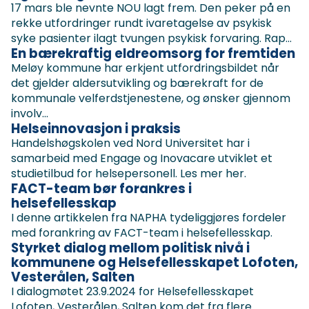
17 mars ble nevnte NOU lagt frem. Den peker på en
rekke utfordringer rundt ivaretagelse av psykisk
syke pasienter ilagt tvungen psykisk forvaring. Rap...
En bærekraftig eldreomsorg for fremtiden
Meløy kommune har erkjent utfordringsbildet når
det gjelder aldersutvikling og bærekraft for de
kommunale velferdstjenestene, og ønsker gjennom
involv...
Helseinnovasjon i praksis
Handelshøgskolen ved Nord Universitet har i
samarbeid med Engage og Inovacare utviklet et
studietilbud for helsepersonell. Les mer her.
FACT-team bør forankres i
helsefellesskap
I denne artikkelen fra NAPHA tydeliggjøres fordeler
med forankring av FACT-team i helsefellesskap.
Styrket dialog mellom politisk nivå i
kommunene og Helsefellesskapet Lofoten,
Vesterålen, Salten
I dialogmøtet 23.9.2024 for Helsefellesskapet
Lofoten, Vesterålen, Salten kom det fra flere