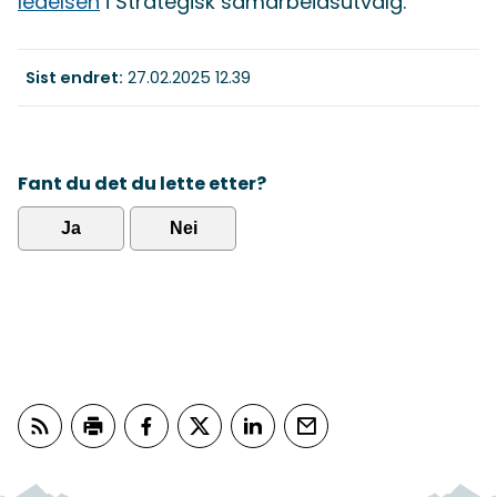
ledelsen
i Strategisk samarbeidsutvalg.
Sist endret
27.02.2025 12.39
Fant du det du lette etter?
Ja
Nei
Abonner på RSS
Skriv ut
Del på Facebook
Del på Twitter
Del på LinkedIn
Tips en venn