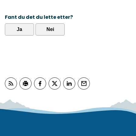
Fant du det du lette etter?
Ja
Nei
Abonner på RSS
Skriv ut
Del på Facebook
Del på Twitter
Del på LinkedIn
Tips en venn