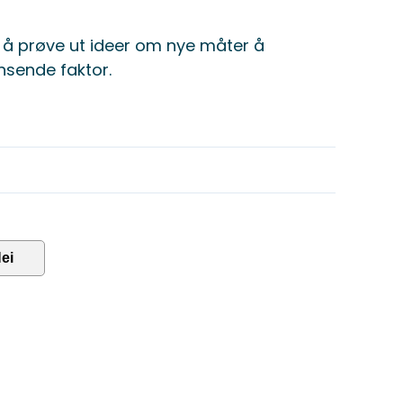
or å prøve ut ideer om nye måter å
nsende faktor.
ei