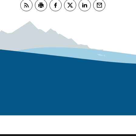
Abonner på RSS
Skriv ut
Del på Facebook
Del på Twitter
Del på LinkedIn
Tips en venn