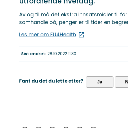
utfordrende hverdag.
Av og til må det ekstra innsatsmidler til f
samhandle på, penger er til tider en begre
Les mer om EU4Health
Sist endret
28.10.2022 11.30
Fant du det du lette etter?
Ja
N