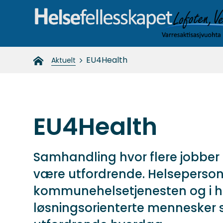
Helsefellesskapet-
Du
EU4Health
Aktuelt
nord
er
her:
EU4Health
Samhandling hvor flere jobber 
være utfordrende. Helsepersone
kommunehelsetjenesten og i h
løsningsorienterte mennesker 