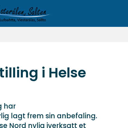
lling i Helse
g har
g lagt frem sin anbefaling.
e Nord nylig iverksatt et