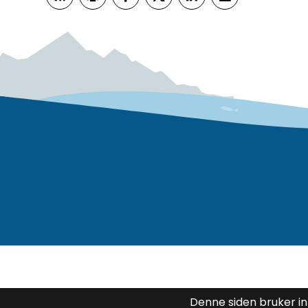
Abonner på RSS
Skriv ut
Del på Facebook
Del på Twitter
Del på LinkedIn
Tips en venn
Denne siden bruker i