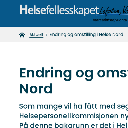
Helsefellesskapet-
Du
Endring og omstilling i Helse Nord
Aktuelt
nord
er
her:
Endring og omsti
Nord
Som mange vil ha fått med se
Helsepersonellkommisjonen nyli
På denne bakgrunn er det i Hels