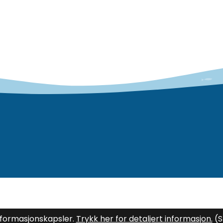
nformasjonskapsler.
Trykk her for detaljert informasjon.
(S